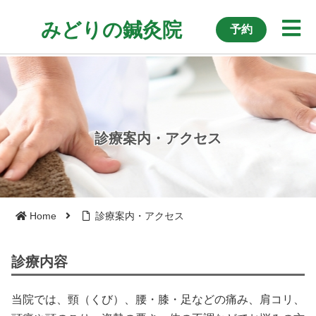
日本語
English
みどりの鍼灸院
予約
つくば市 腰痛・痛み マッサージ・はり・運動療法
診療案内・アクセス
Home
診療案内・アクセス
診療内容
当院では、頸（くび）、腰・膝・足などの痛み、肩コリ、