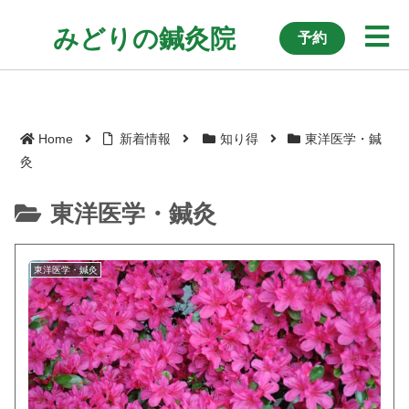
みどりの鍼灸院
予約
つくば市 腰痛・痛み マッサージ・はり・運動療法
Home
新着情報
知り得
東洋医学・鍼
灸
東洋医学・鍼灸
東洋医学・鍼灸