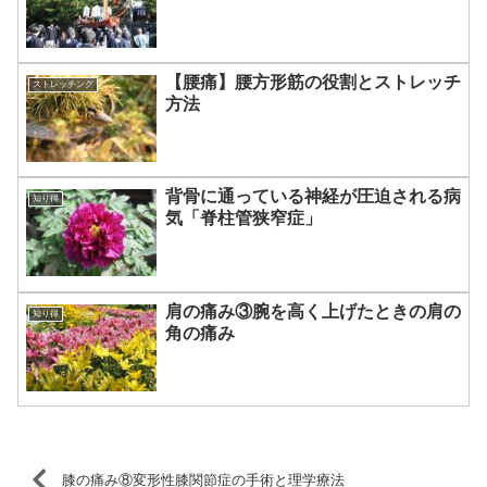
【腰痛】腰方形筋の役割とストレッチ
ストレッチング
方法
背骨に通っている神経が圧迫される病
知り得
気「脊柱管狭窄症」
肩の痛み③腕を高く上げたときの肩の
知り得
角の痛み
膝の痛み⑧変形性膝関節症の手術と理学療法