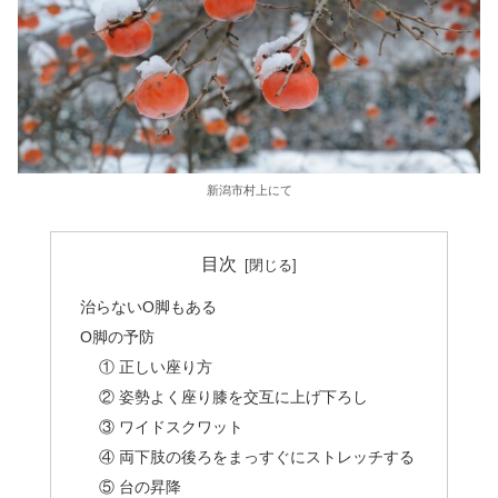
新潟市村上にて
目次
治らないO脚もある
O脚の予防
① 正しい座り方
② 姿勢よく座り膝を交互に上げ下ろし
③ ワイドスクワット
④ 両下肢の後ろをまっすぐにストレッチする
⑤ 台の昇降