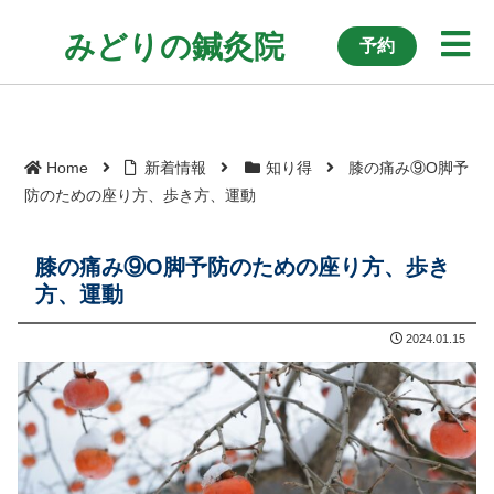
みどりの鍼灸院
予約
つくば市 腰痛・痛み マッサージ・はり・運動療法
Home
新着情報
知り得
膝の痛み⑨O脚予
防のための座り方、歩き方、運動
膝の痛み⑨O脚予防のための座り方、歩き
方、運動
2024.01.15