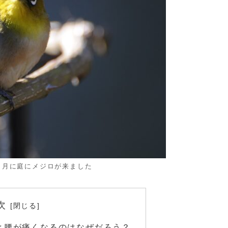
２月に庭にメジロが来ました
次
と腰が痛くなるのはなぜだろう？